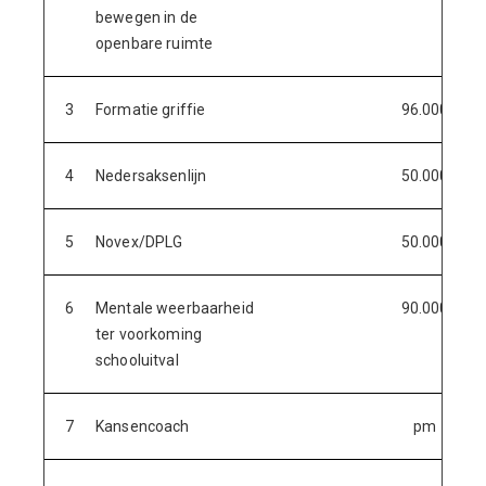
bewegen in de
openbare ruimte
3
Formatie griffie
96.000
4
Nedersaksenlijn
50.000
5
Novex/DPLG
50.000
6
Mentale weerbaarheid
90.000
ter voorkoming
schooluitval
7
Kansencoach
pm