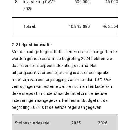
8
Investering GVVP
600.000
45.000
2025
Totaal:
10.345.080
466.554
2. Stelpost indexatie
Met de huidige hoge inflatie dienen diverse budgetten te
worden geïndexeerd. In de begroting 2024 hebben we
daarvoor een stelpost indexatie gevormd. Het
uitgangspunt voor een bijstelling is dat er een sprake
moet zijn van een prijsstijging van meer dan 10%. Ook
verhogingen van externe partijen komen ten laste van
deze stelpost. In onderstaande tabel zijn de nieuwe
indexeringen aangegeven. Het restantbudget uit de
begroting 2024 is in de eerste regel aangegeven.
Stelpost indexatie
2025
2026
20