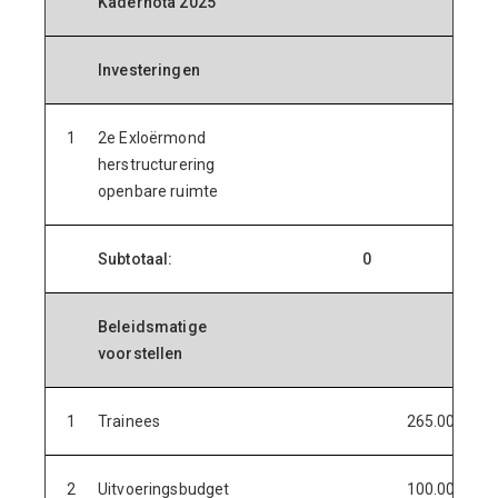
Kadernota 2025
Investeringen
1
2e Exloërmond
pm
herstructurering
openbare ruimte
Subtotaal:
0
0
Beleidsmatige
voorstellen
1
Trainees
265.000
2
Uitvoeringsbudget
100.000