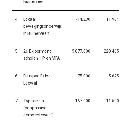
Buinerveen
4
Lokaal
714.230
11.964
bewegingsonderwijs
in Buinerveen
5
2e Exloermond,
5.077.000
228.465
scholen IHP en MFA
6
Fietspad Exloo-
75.000
5.625
Leewal
7
Top terrein
167.000
11.500
(aanpassing
gemeentewerf)