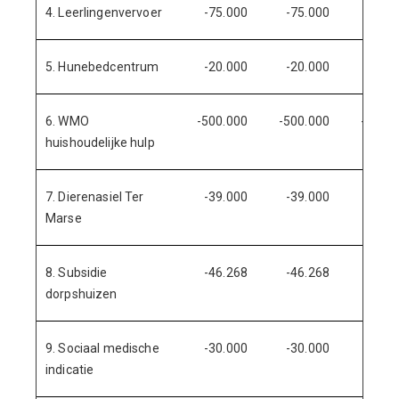
4. Leerlingenvervoer
-75.000
-75.000
-75.
5. Hunebedcentrum
-20.000
-20.000
-20.
6. WMO
-500.000
-500.000
-500.0
huishoudelijke hulp
7. Dierenasiel Ter
-39.000
-39.000
-39.
Marse
8. Subsidie
-46.268
-46.268
-46.
dorpshuizen
9. Sociaal medische
-30.000
-30.000
-30.
indicatie