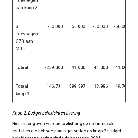
Toevoegen
aan knop 2
3.
-50.000
-50.000
-50.000
-50.000
Toevoegen
OZB aan
MJIP
Totaal:
-359.000
41.000
41.000
41.000
Totaal
146.731
588.597
113.886
49.701
knop 1
Knop 2: Budget beleidsintensivering
Hieronder geven we een toelichting op de financiële
mutaties die hebben plaatsgevonden op knop 2 budget