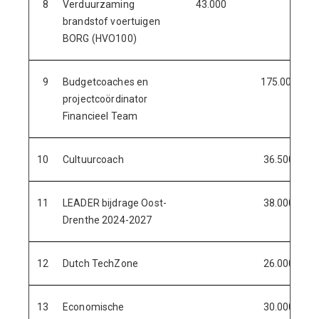
8
Verduurzaming
43.000
brandstof voertuigen
BORG (HVO100)
9
Budgetcoaches en
175.000
projectcoördinator
Financieel Team
10
Cultuurcoach
36.500
11
LEADER bijdrage Oost-
38.000
Drenthe 2024-2027
12
Dutch TechZone
26.000
13
Economische
30.000