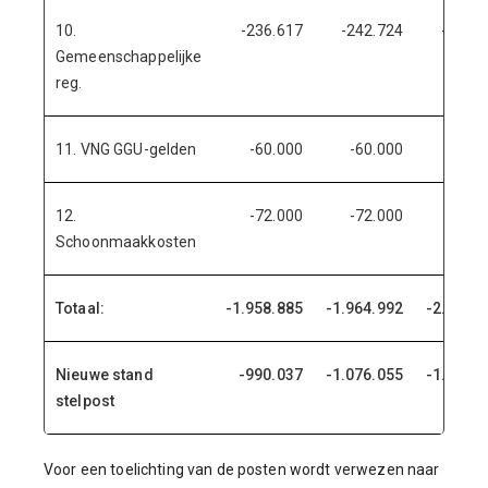
10.
-236.617
-242.724
-285.7
Gemeenschappelijke
reg.
11. VNG GGU-gelden
-60.000
-60.000
-60.
12.
-72.000
-72.000
-72.
Schoonmaakkosten
Totaal:
-1.958.885
-1.964.992
-2.008.0
Nieuwe stand
-990.037
-1.076.055
-1.096.8
stelpost
Voor een toelichting van de posten wordt verwezen naar