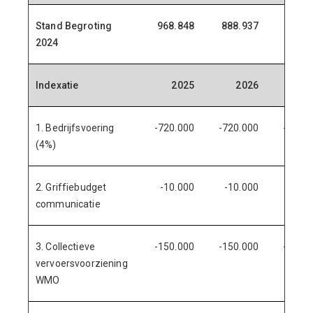
Stand Begroting
968.848
888.937
911.1
2024
Indexatie
2025
2026
20
1. Bedrijfsvoering
-720.000
-720.000
-720.0
(4%)
2. Griffiebudget
-10.000
-10.000
-10.
communicatie
3. Collectieve
-150.000
-150.000
-150.0
vervoersvoorziening
WMO